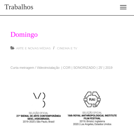
Trabalhos
Toggl
naviga
Domingo
/
ARTE E NOVAS MÍDIAS
CINEMA E TV
Curta metragem / Videoinstalação | COR | SONORIZADO | 25′ | 2019