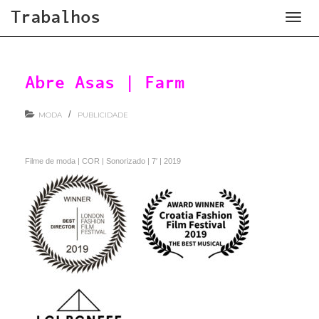
Trabalhos
Toggl
naviga
Abre Asas | Farm
/
MODA
PUBLICIDADE
Filme de moda | COR | Sonorizado | 7′ | 2019