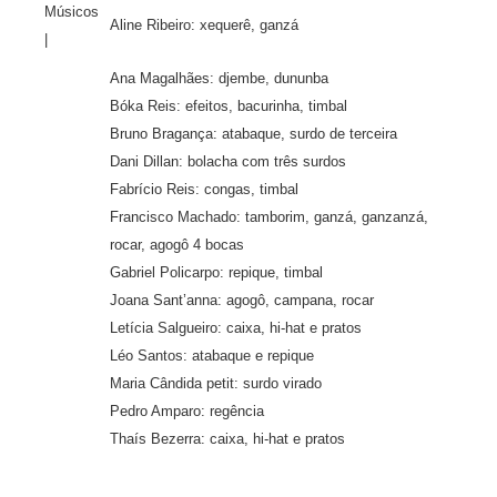
Músicos
Aline Ribeiro: xequerê, ganzá
|
Ana Magalhães: djembe, dununba
Bóka Reis: efeitos, bacurinha, timbal
Bruno Bragança: atabaque, surdo de terceira
Dani Dillan: bolacha com três surdos
Fabrício Reis: congas, timbal
Francisco Machado: tamborim, ganzá, ganzanzá,
rocar, agogô 4 bocas
Gabriel Policarpo: repique, timbal
Joana Sant’anna: agogô, campana, rocar
Letícia Salgueiro: caixa, hi-hat e pratos
Léo Santos: atabaque e repique
Maria Cândida petit: surdo virado
Pedro Amparo: regência
Thaís Bezerra: caixa, hi-hat e pratos