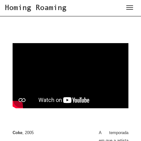
Homing Roaming
Toggl
naviga
Coke
, 2005
A temporada
em que a artista